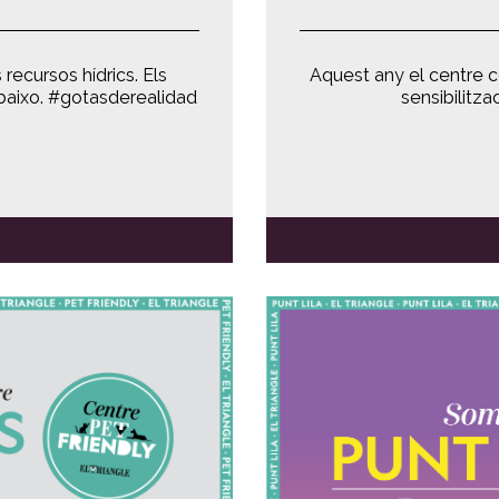
ecursos hídrics. Els
Aquest any el centre 
aixo. #gotasderealidad
sensibilitza