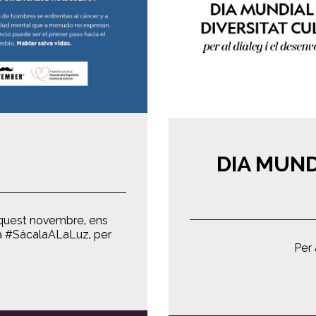
DIA MUND
Aquest novembre, ens
 #SácalaALaLuz, per
Per 