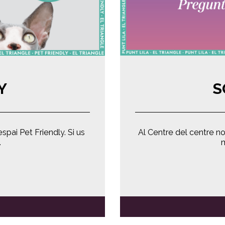
Y
S
spai Pet Friendly. Si us
Al Centre del centre no 
…
m