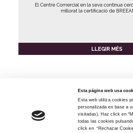
El Centre Comercial en la seva contínua cerca
millorat la certificació de BREE
LLEGIR MÉS
Esta página web usa cook
Esta web utiliza cookies p
NEWSLETTER
APUNTA'T AQUÍ
personalizada en base a un
visitadas). Haz click en “
todas las cookies pulsand
click en “Rechazar Cookies