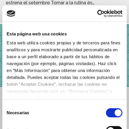
estrena el setembre Tornar a la rutina és…
Llegir més
Esta página web usa cookies
Esta web utiliza cookies propias y de terceros para fines
analíticos y para mostrarte publicidad personalizada en
base a un perfil elaborado a partir de tus hábitos de
navegación (por ejemplo, páginas visitadas). Haz click
en “Más Información” para obtener una información
detallada. Puedes aceptar todas las cookies pulsando el
botón “Aceptar Cookies”, rechazar las cookies no
necesarias haciendo click en “Rechazar Cookies” o
DIUMENGES D’ESTIU A EL TRIANGLE
marcar las casillas de las cookies que deseas aceptar y
pulsar el botón "Aceptar Cookies Seleccionadas".
Selección
Pesca un premi diferent cada diumenge i participa al
Necesarias
de
concurs d’un val de 500€ per gastar a El…
consentimiento
Llegir més