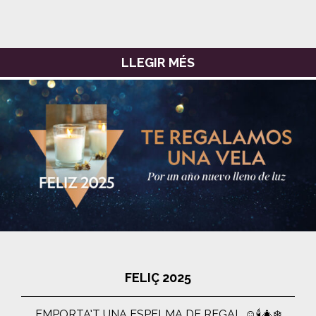
LLEGIR MÉS
FELIÇ 2025
EMPORTA’T UNA ESPELMA DE REGAL ☺️🕯🎄❄️