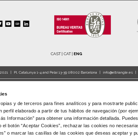
CAST
|
CAT
|
ENG
2021
Pl. Catalunya 1-4 and Pelai 13-39 08002 Barcelona
info@eltriangle.es
Environmental Management Policy
Sustainable Procurement Policy
Climate
ies
ropias y de terceros para fines analíticos y para mostrarte publi
 perfil elaborado a partir de tus hábitos de navegación (por eje
Más Información” para obtener una información detallada. Puede
o el botón “Aceptar Cookies”, rechazar las cookies no necesari
” o marcar las casillas de las cookies que deseas aceptar y pu