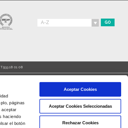
T.933 18 01 08
 Transition Risks
Environmental Objectives
Credits
Aceptar Cookies
cidad
mplo, páginas
Aceptar Cookies Seleccionadas
s aceptar
as haciendo
Rechazar Cookies
lsar el botón