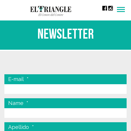
Men
Newsletter
E-mail
*
Name
*
Apellido
*