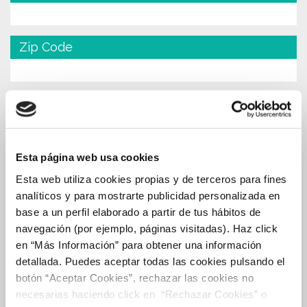
Zip Code
Sex
Esta página web usa cookies
Birthday date
Esta web utiliza cookies propias y de terceros para fines
analíticos y para mostrarte publicidad personalizada en
base a un perfil elaborado a partir de tus hábitos de
Family situation
navegación (por ejemplo, páginas visitadas). Haz click
en “Más Información” para obtener una información
detallada. Puedes aceptar todas las cookies pulsando el
I have read and accept the privacy policy
botón “Aceptar Cookies”, rechazar las cookies no
necesarias haciendo click en “Rechazar Cookies” o