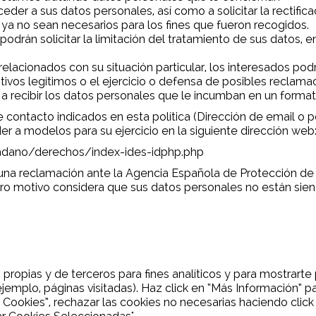
er a sus datos personales, así como a solicitar la rectificac
 ya no sean necesarios para los fines que fueron recogidos.
podrán solicitar la limitación del tratamiento de sus datos
elacionados con su situación particular, los interesados po
ivos legítimos o el ejercicio o defensa de posibles reclama
 a recibir los datos personales que le incumban en un form
 contacto indicados en esta política (Dirección de email o 
 a modelos para su ejercicio en la siguiente dirección web
dano/derechos/index-ides-idphp.php
na reclamación ante la Agencia Española de Protección de D
tro motivo considera que sus datos personales no están siend
propias y de terceros para fines analíticos y para mostrarte 
ejemplo, páginas visitadas). Haz click en “Más Información” 
Cookies”, rechazar las cookies no necesarias haciendo click 