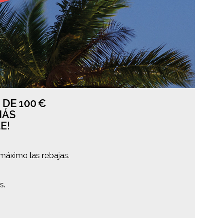
 DE 100
€
MÁS
E!
 máximo las rebajas.
s.