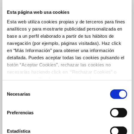
RESPETAMOS EL PLANETA
Esta página web usa cookies
Esta web utiliza cookies propias y de terceros para fines
analíticos y para mostrarte publicidad personalizada en
El Centro Comercial en su continua búsqueda hacia la
calidad ha mejorado la certificación de BREEAM ES EN
base a un perfil elaborado a partir de tus hábitos de
USO que lo califica como edificio sostenible:
navegación (por ejemplo, páginas visitadas). Haz click
en “Más Información” para obtener una información
Ecología y Biodiversidad
detallada. Puedes aceptar todas las cookies pulsando el
Gestión del Agua
botón “Aceptar Cookies”, rechazar las cookies no
Mejora de las partes expuestas del edificio,
necesarias haciendo click en “Rechazar Cookies” o
Revisión de documentación de políticas,
marcar las casillas de las cookies que deseas aceptar y
procedimientos y prácticas de gestión relacionadas con
pulsar el botón "Aceptar Cookies Seleccionadas".
Selección
la operación, funcionamiento y mantenimiento del
Necesarias
edificio;
de
consentimiento
Acústica e iluminación
Preferencias
Así como diversas mejoras en el edificio con el fin de
que este se adapte a demandas futuras incluyendo las
referidas al cambio climático.
Estadística