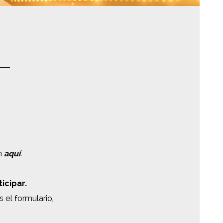
en
aquí
.
icipar.
 el formulario,