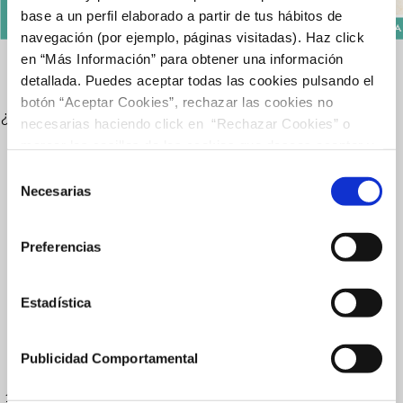
base a un perfil elaborado a partir de tus hábitos de
navegación (por ejemplo, páginas visitadas). Haz click
en “Más Información” para obtener una información
GIRA LA RULETA DE LOS WEEKENDS DE
detallada. Puedes aceptar todas las cookies pulsando el
VERANO
botón “Aceptar Cookies”, rechazar las cookies no
¿Ya has visto que tenemos una ruleta Summer Vibes llena
necesarias haciendo click en “Rechazar Cookies” o
de premios instalada en el Centro?
marcar las casillas de las cookies que deseas aceptar y
pulsar el botón "Aceptar Cookies Seleccionadas".
Consigue fantásticos regalos este
Selección
Necesarias
verano:
de
Tote Bags de Lacoste y Amorino,
consentimiento
charms de Havaianas,
Preferencias
helados de Hi Cream, muestras de
productos de Tea Shop
Estadística
y toallas y neceseres de El Triangle.
¡Comprar en El Triangle este verano tiene premio!
Publicidad Comportamental
Participa:
1. Enseña un ticket de compra de cualquier operador (sin