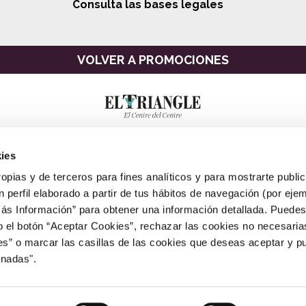
Consulta las bases legales
VOLVER A PROMOCIONES
ies
ropias y de terceros para fines analíticos y para mostrarte publi
 perfil elaborado a partir de tus hábitos de navegación (por eje
Más Información” para obtener una información detallada. Puede
o el botón “Aceptar Cookies”, rechazar las cookies no necesari
” o marcar las casillas de las cookies que deseas aceptar y pu
CAST
|
CAT
|
ENG
onadas".
 2021
Pl. Catalunya 1-4 y Pelai 13-39 08002 Barcelona
info@eltriangle.es